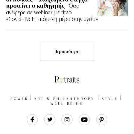
προτείνει ο καθηγητής
Όσα
ανέφερε σε webinar με τίτλο
«Covid-19: Η επόμενη μέρα στην υγεία»
Περισσότερα
POWER
ART & PHILANTHROPY
STYLE
WELL BEING
Like
Follow
Follow
Follow
Follow
Us
Us
Us
Us
Us