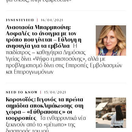
ΣΥΝΕΝΤΕΥΞΕΙΣ
16/04/2021
Αναστασία Μπαρμπούνη:
Ασφαλές το άνοιγμα με τον
τρόπο που γίνεται – Εύλογη η
ανησυχία για τα εμβόλια
Η
παιδίατρος – καθηγήτρια Δημόσιας
Υγείας δίνει «Ψήφο εμπιστοσύνης», αλλά με
προβληματισμό δίνει στις Επιτροπές Εμβολιασμών
και Επειρογνωμόνων
NEED TO KNOW
15/04/2021
Κορονοϊός: Γεγονός τα πρώτα
σημάδια αποκλιμάκωσης στη
χώρα – «Εύθραυστες» οι
ισορροπίες
Τα ενθαρρυντικά νέα
ξεκινούν από το «μέτωπο» της
διασποράς του ιού