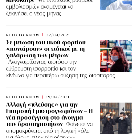
Με εντατικούς ρυθμούς
εμβολιασμών αναμένεται να
ξεκινήσει ο νέος μήνας
NEED TO KNOW
22/04/2021
Σε μείωση του ιικού φορτίου
«ποντάρουν» οι ειδικοί με τη
χαλάρωση των μέτρων
Aναγνωρίζοντας ωστόσο την
εύθραυστη ισορροπία και τον
κίνδυνο για περαιτέρω αύξηση της διασποράς
NEED TO KNOW
19/04/2021
Αλλαγή «πλεύσης» για την
Επιτροπή Εμπειρογνωμόνων – Η
νέα προσέγγιση στο άνοιγμα
των δραστηριοτήτων
Φαίνεται να
απομακρύνεται από τη λογική «όλα
για όλους, πλην εξαιρέσεων»