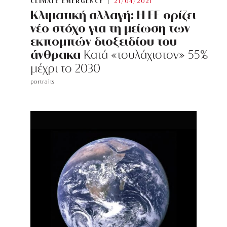
CLIMATE EMERGENCY
21/04/2021
Κλιματική αλλαγή: Η ΕΕ ορίζει
νέο στόχο για τη μείωση των
εκπομπών διοξειδίου του
άνθρακα
Kατά «τουλάχιστον» 55%
μέχρι το 2030
portraits