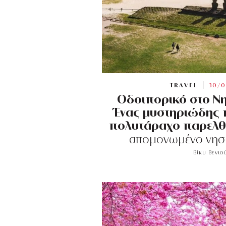
TRAVEL
30/0
Οδοιπορικό στο Νη
Ένας μυστηριώδης 
πολυτάραχο παρελθ
απομονωμένο νησί
Βίκυ Βενιο