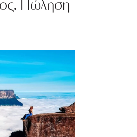
νος. Πώληση