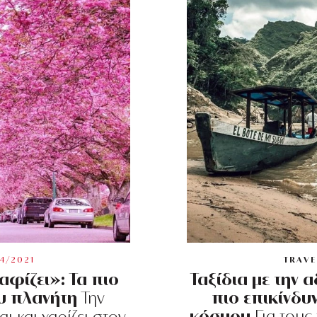
4/2021
TRAVE
φίζει»: Τα πιο
Ταξίδια με την 
υ πλανήτη
πιο επικίνδυ
Την
κόσμου
Για τους