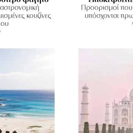
αστρονομική
Προορισμοί που 
μισμένες κουζίνες
υπόσχονται πρω
μου
ύ