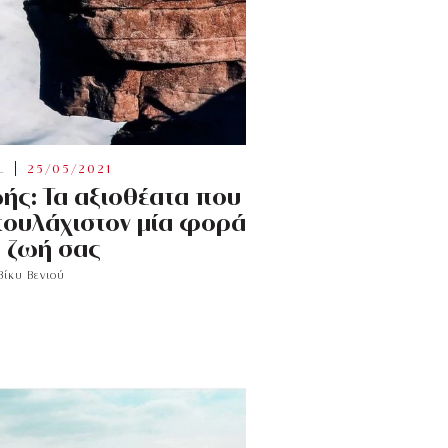
L
25/05/2021
ωής: Τα αξιοθέατα που
 τουλάχιστον μία φορά
 ζωή σας
Βίκυ Βενιού