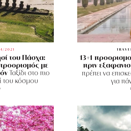
4/2021
TRAVE
σί του Πάσχα:
13+1 προορισμο
προορισμός με
πριν εξαφανισ
όν
Ταξίδι στο πιο
πρέπει να επισκ
 του κόσμου
για π
ύ