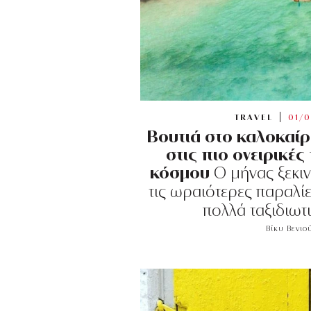
TRAVEL
01/0
Βουτιά στο καλοκαί
στις πιο ονειρικές
κόσμου
Ο μήνας ξεκιν
τις ωραιότερες παραλί
πολλά ταξιδιωτ
Βίκυ Βενιο