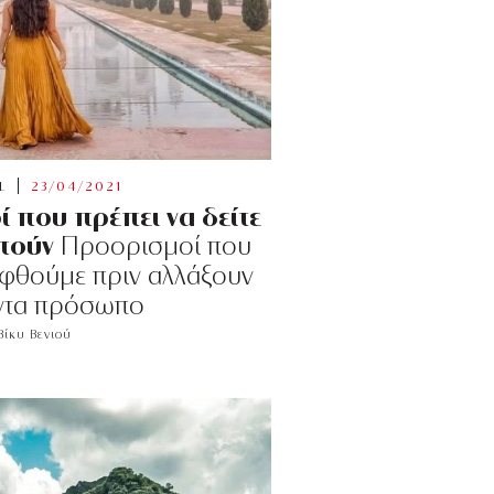
L
23/04/2021
ί που πρέπει να δείτε
τούν
Προορισμοί που
εφθούμε πριν αλλάξουν
άντα πρόσωπο
Βίκυ Βενιού