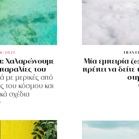
6/2021
TRAVE
ρι: Χαλαρώνουμε
Μία εμπειρία ζ
 παραλίες του
πρέπει να δείτε
στη
ά με μερικές από
ες του κόσμου και
ικά σχέδια
ύ