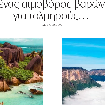
ι ένας αιμοβόρος βαρώ
για τολμηρούς…
Μαρία Θερμού