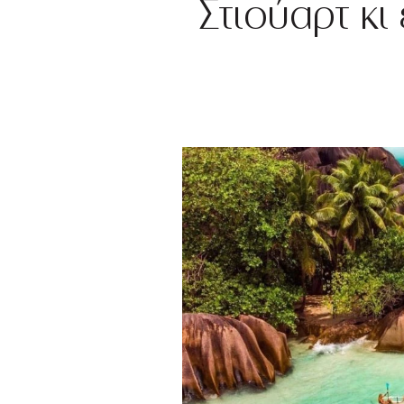
Στιούαρτ κ