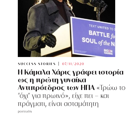
SUCCESS STORIES
07/11/2020
Η Κάμαλα Χάρις γράφει ιστορία
ως η πρώτη γυναίκα
Αντιπρόεδρος των ΗΠΑ
«Τρώω το
“όχι” για πρωινό», είχε πει - και
πράγματι, είναι ασταμάτητη
portraits