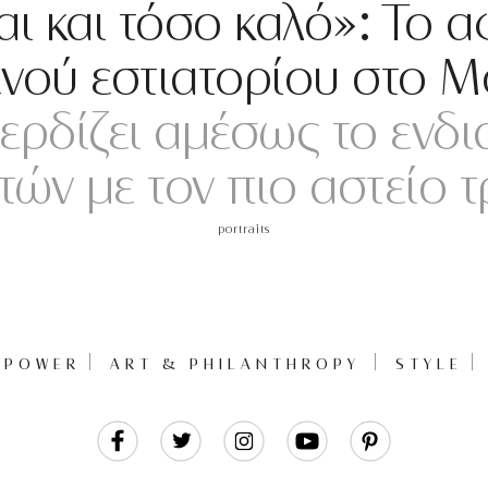
ναι και τόσο καλό»: Το 
μενού εστιατορίου στο 
ερδίζει αμέσως το ενδ
τών με τον πιο αστείο 
portraits
POWER
ART & PHILANTHROPY
STYLE
Like
Follow
Follow
Follow
Follow
Us
Us
Us
Us
Us