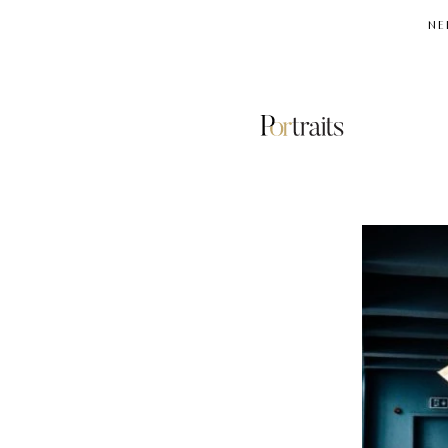
NE
AUNT
DAI