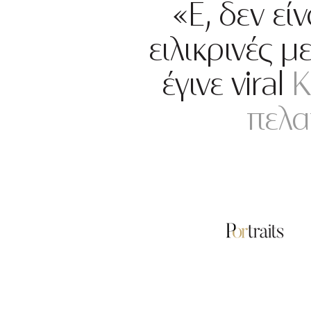
«E, δεν εί
ειλικρινές 
έγινε viral
K
πελα