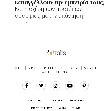
καταγγέλλουν την εμπειρία τους;
Και η σχέση των προτύπων
ομορφιάς με την απάντηση
portraits
POWER
ART & PHILANTHROPY
STYLE
WELL BEING
Like
Follow
Follow
Follow
Follow
Us
Us
Us
Us
Us
ABOUT US
CONTACT
SUBSCRIBE
PRIVACY TERMS
MONONEWS.GR