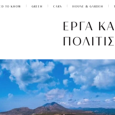
ED TO KNOW
GREEN
CARS
HOUSE & GARDEN
ΕΡΓΑ ΚΑ
ΠΟΛΙΤΙ