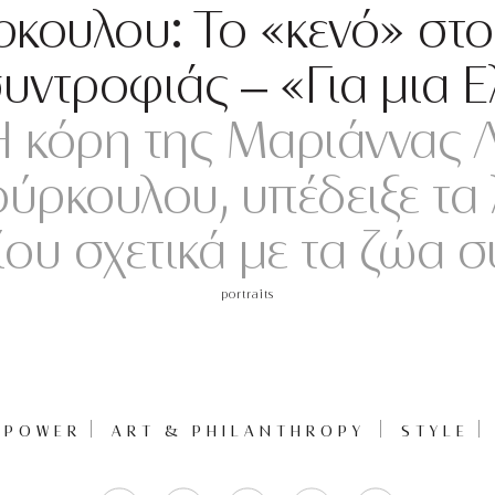
ρκουλου: Το «κενό» στ
συντροφιάς – «Για μια 
 κόρη της Μαριάννας Λ
ύρκουλου, υπέδειξε τα
ου σχετικά με τα ζώα 
portraits
POWER
ART & PHILANTHROPY
STYLE