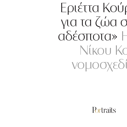
Εριέττα Κού
για τα ζώα 
αδέσποτα»
Η
Νίκου Κο
νομοσχεδί