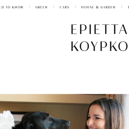
ED TO KNOW
GREEN
CARS
HOUSE & GARDEN
ΕΡΙΕΤΤΑ
ΚΟΥΡΚΟ