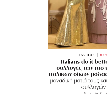
FASHION
04/
Italians do it bette
συλλογές των πιο
ιταλικών οίκων μόδα
μοναδική ματιά τους κα
συλλογών 
Μαργαρίτα Οικ