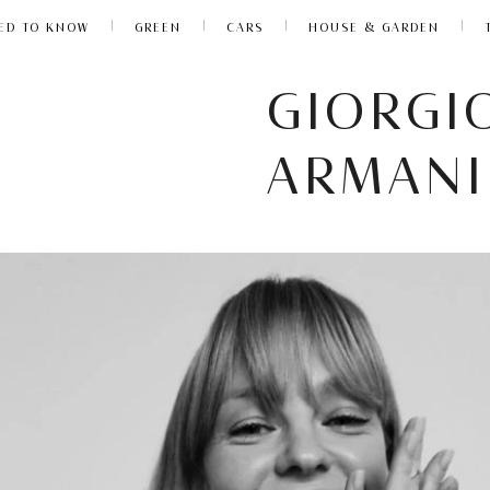
ED TO KNOW
GREEN
CARS
HOUSE & GARDEN
GIORGI
ARMANI