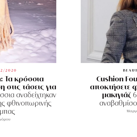
12/2020
BEAU
: Τα κρόσσια
Cushion Fou
 στις τάσεις για
αποκτήσετε φ
μακιγιάζ
σσια αναδείχτηκαν
6
ης φθινοπωρινής
αναβαθμίσου
μπας
Μαργα
ονόμου