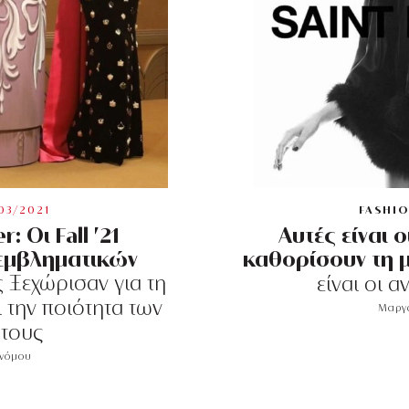
03/2021
FASHI
r: Οι Fall ’21
Αυτές είναι 
 εμβληματικών
καθορίσουν τη 
ς
Ξεχώρισαν για τη
είναι οι α
ι την ποιότητα των
Μαργα
τους
ονόμου