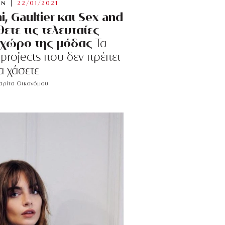
ON
22/01/2021
i, Gaultier και Sex and
θετε τις τελευταίες
ο χώρο της μόδας
Τα
 projects που δεν πρέπει
α χάσετε
ρίτα Οικονόμου