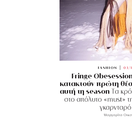
FASHION
03/
Fringe Obesession
κατακτούν πρώτη θέση
αυτή τη season
Tα κρό
στο απόλυτο «must» τ
γκαρνταρό
Μαργαρίτα Οικ