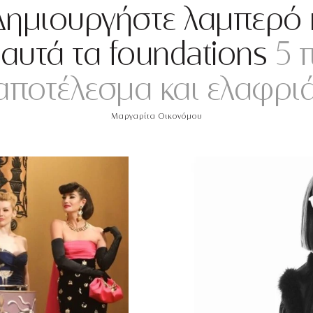
 Δημιουργήστε λαμπερό
 αυτά τα foundations
5 π
αποτέλεσμα και ελαφρι
Μαργαρίτα Οικονόμου