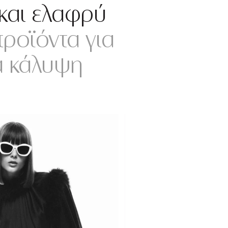
 και ελαφρύ
ροϊόντα για
ά κάλυψη