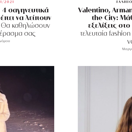
1/2021
FASHI
: 4 σαγηνευτικά
Valentino, Arman
έπει να λείπουν
the City: Μά
εξελίξεις στ
Θα καθηλώσουν
πέρασμα σας
τελευταία fashion
ν
ονόμου
Μαργα