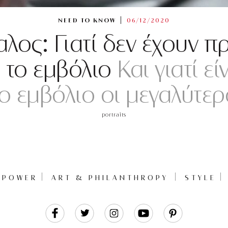
NEED TO KNOW
06/12/2020
λος: Γιατί δεν έχουν π
α το εμβόλιο
Και γιατί εί
ο εμβόλιο οι μεγαλύτερο
portraits
POWER
ART & PHILANTHROPY
STYLE
Like
Follow
Follow
Follow
Follow