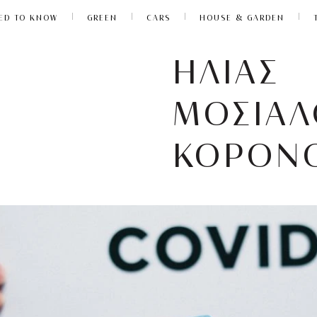
ED TO KNOW
GREEN
CARS
HOUSE & GARDEN
ΗΛΙΑΣ
ΜΟΣΙΑΛ
ΚΟΡΟΝ