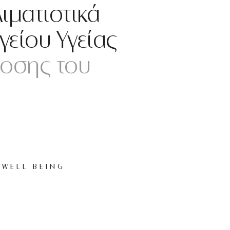
λιματιστικά
γείου Υγείας
δοσης του
WELL BEING