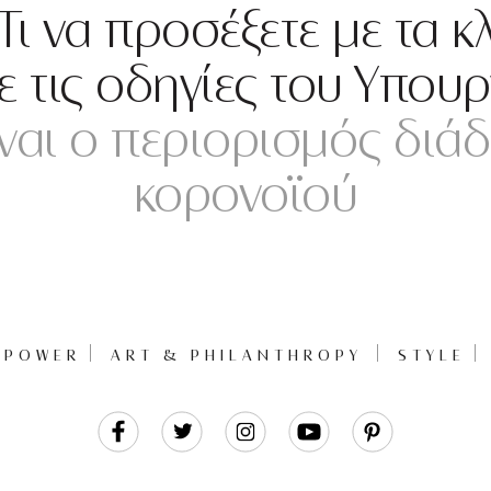
Τι να προσέξετε με τα κ
τις οδηγίες του Υπουρ
ίναι ο περιορισμός διά
κορονοϊού
POWER
ART & PHILANTHROPY
STYLE
Like
Follow
Follow
Follow
Follow
Us
Us
Us
Us
Us