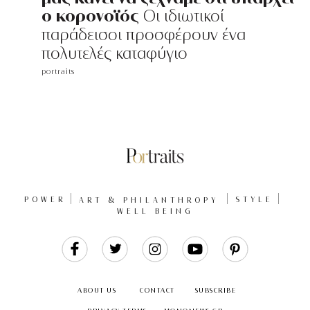
ο κορονοϊός
Oι ιδιωτικοί
παράδεισοι προσφέρουν ένα
πολυτελές καταφύγιο
portraits
POWER
ART & PHILANTHROPY
STYLE
WELL BEING
Like
Follow
Follow
Follow
Follow
Us
Us
Us
Us
Us
ABOUT US
CONTACT
SUBSCRIBE