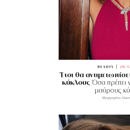
BEAUTY
28/1
Έτσι θα αντιμετωπίσε
κύκλους
Όσα πρέπει ν
μαύρους κύ
Μαργαρίτα Οικ