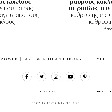
υς κύκλους
μαύρους κύκλο
τις ρυτίδες των
ps που θα σας
γείτε από τους
καθρέφτης της ψ
κλους
καθρέφτη
Μαργα
POWER
ART & PHILANTHROPY
STYLE
Like
Follow
Follow
Follow
Follow
Us
Us
Us
Us
Us
SUBSCRIBE
PRIVACY 
PORTAITS
.
POWERED BY CLOUDEVO