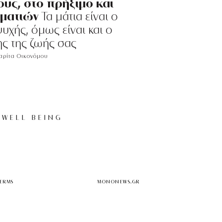
υς, στο πρήξιμο και
 ματιών
Τα μάτια είναι ο
υχής, όμως είναι και ο
ς της ζωής σας
ρίτα Οικονόμου
WELL BEING
TERMS
MONONEWS.GR