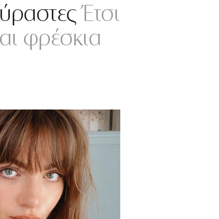
ούραστες
Έτσι
αι φρέσκια