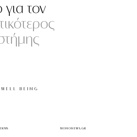
 για τον
ικότερος
στήμης
WELL BEING
TERMS
MONONEWS.GR