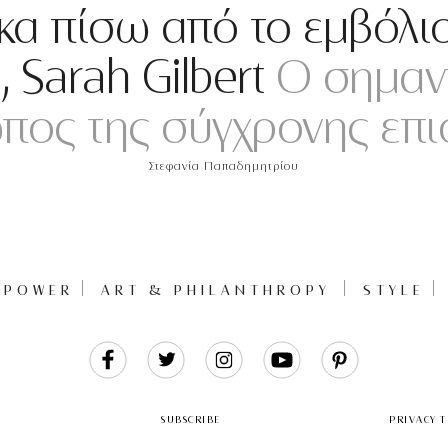
κα πίσω από το εμβόλιο
 Sarah Gilbert
Ο σημαντ
πος της σύγχρονης επι
Στεφανία Παπαδημητρίου
POWER
ART & PHILANTHROPY
STYLE
Like
Follow
Follow
Follow
Follow
Us
Us
Us
Us
Us
SUBSCRIBE
PRIVACY 