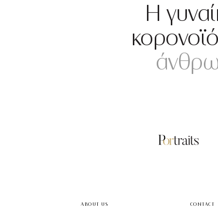
Η γυναί
κορονοϊό,
άνθρω
ABOUT US
CONTACT