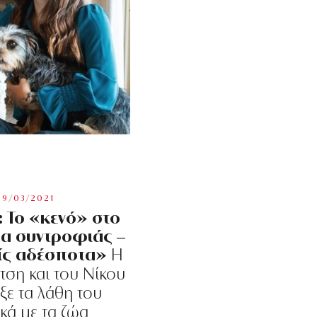
19/03/2021
 Το «κενό» στο
ώα συντροφιάς –
ρίς αδέσποτα»
Η
τση και του Νίκου
ξε τα λάθη του
κά με τα ζώα