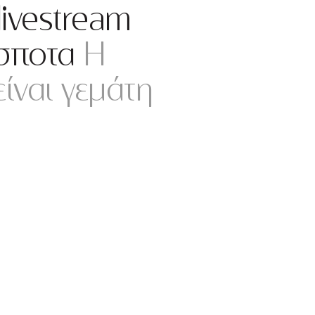
livestream
σποτα
H
ίναι γεμάτη