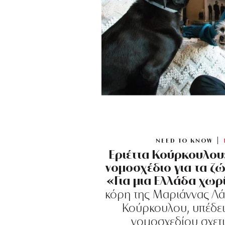
NEED TO KNOW
Εριέττα Κούρκουλου:
νομοσχέδιο για τα ζ
«Για μια Ελλάδα χω
κόρη της Μαριάννας Λά
Κούρκουλου, υπέδει
νομοσχεδίου σχετι