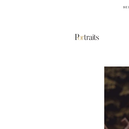
NE
SAVE
A
GREEK
STRAY