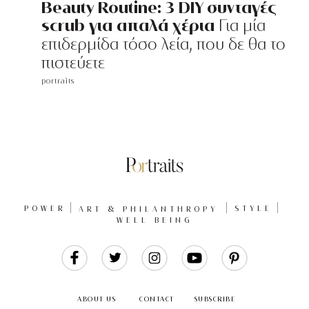
Beauty Routine: 3 DIY συνταγές
scrub για απαλά χέρια
Για μία
επιδερμίδα τόσο λεία, που δε θα το
πιστεύετε
portraits
POWER
ART & PHILANTHROPY
STYLE
WELL BEING
Like
Follow
Follow
Follow
Follow
Us
Us
Us
Us
Us
ABOUT US
CONTACT
SUBSCRIBE