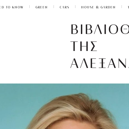
ED TO KNOW
GREEN
CARS
HOUSE & GARDEN
ΒΙΒΛΙΟ
ΤΗΣ
ΑΛΕΞΑΝ