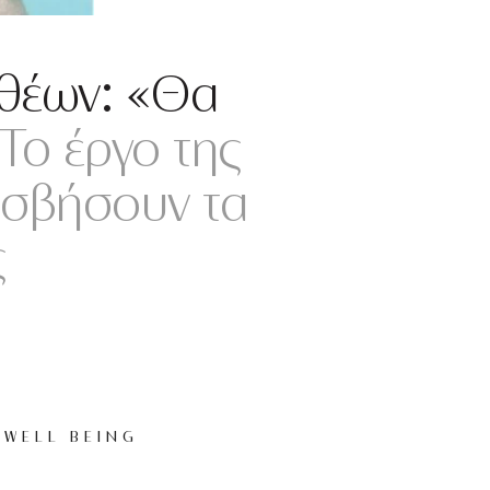
αθέων: «Θα
To έργο της
ς σβήσουν τα
ς
WELL BEING