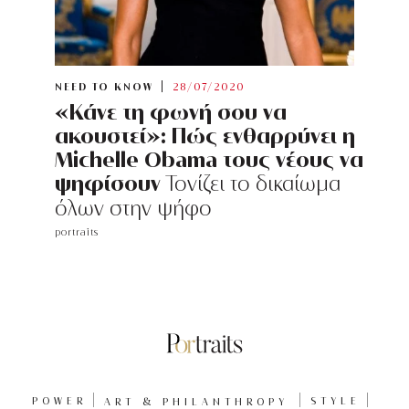
NEED TO KNOW
28/07/2020
«Κάνε τη φωνή σου να
ακουστεί»: Πώς ενθαρρύνει η
Michelle Obama τους νέους να
ψηφίσουν
Τονίζει το δικαίωμα
όλων στην ψήφο
portraits
POWER
ART & PHILANTHROPY
STYLE