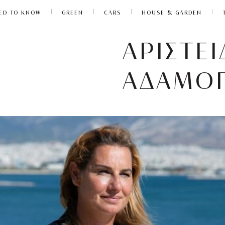
ED TO KNOW
GREEN
CARS
HOUSE & GARDEN
ΑΡΙΣΤΕ
ΑΔΑΜΟ