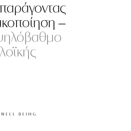
 παράγοντας
ακοποίηση –
υψηλόβαθμο
πλοϊκής
WELL BEING