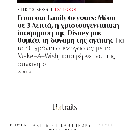
NEED TO KNOW
10/11/2020
From our family to yours: Μέσα
σε 3 λεπτά, η χριστουγεννιάτικη
διαφήμιση της Disney μας
θυμίζει τη δύναμη της αγάπης
Για
τα 40 χρόνια συνεργασίας με τo
Make-A-Wish, καταφέρνει να μας
συγκινήσει
portraits
POWER
ART & PHILANTHROPY
STYLE
WELL BEING