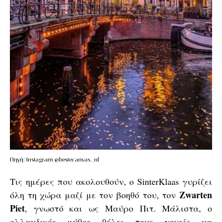
Πηγή: Instagram @bestecanvas_nl
Τις ημέρες που ακολουθούν, ο SinterKlaas γυρίζει
Zwarten
όλη τη χώρα μαζί με τον βοηθό του, τον
Piet
, γνωστό και ως Μαύρο Πιτ. Μάλιστα, ο
ολλανδικός μύθος θέλει τους γονείς να