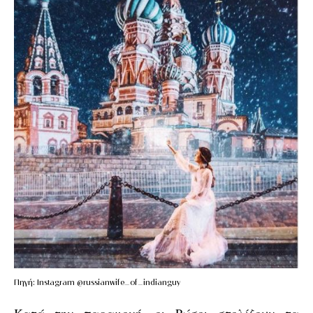
Πηγή: Instagram @russianwife_of_indianguy