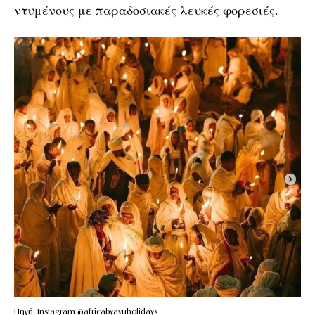
ντυμένους με παραδοσιακές λευκές φορεσιές.
Πηγή: Instagram @africabyayuholidays