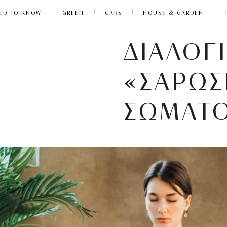
ED TO KNOW
GREEN
CARS
HOUSE & GARDEN
ΔΙΑΛΟΓ
«ΣΑΡΩΣ
ΣΩΜΑΤ