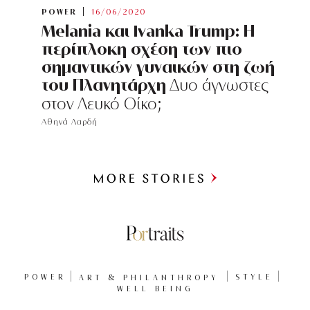
POWER
16/06/2020
Melania και Ivanka Trump: Η
περίπλοκη σχέση των πιο
σημαντικών γυναικών στη ζωή
του Πλανητάρχη
Δυο άγνωστες
στον Λευκό Οίκο;
Αθηνά Λαρδή
Περισσότερα
POWER
ART & PHILANTHROPY
STYLE
WELL BEING