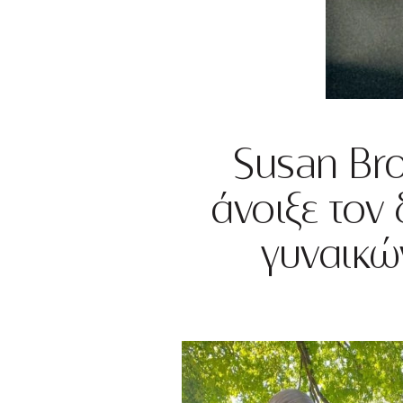
Susan Br
άνοιξε τον
γυναικώ