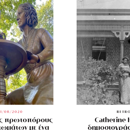
31/08/2020
RETR
εις πρωτοπόρους
Catherine
ιωμάτων με ένα
δημοσιογράφ