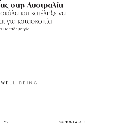
ίας στην Αυστραλία
σκάλα και κατέληξε να
αι για κατασκοπία
ία Παπαδημητρίου
WELL BEING
TERMS
MONONEWS.GR