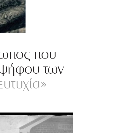
ρωπος που
α ψήφου των
ευτυχία»