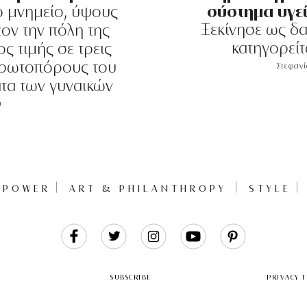
σύστημα υγε
ό μνημείο, ύψους
Ξεκίνησε ως δα
έον την πόλη της
κατηγορείτ
ς τιμής σε τρεις
 πρωτοπόρους του
Στεφαν
ατα των γυναικών
ύ
POWER
ART & PHILANTHROPY
STYLE
Like
Follow
Follow
Follow
Follow
Us
Us
Us
Us
Us
SUBSCRIBE
PRIVACY 