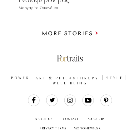
Μαργαρίτα Οικονόμου
Περισσότερα
POWER
ART & PHILANTHROPY
STYLE
WELL BEING
Like
Follow
Follow
Follow
Follow
Us
Us
Us
Us
Us
ABOUT US
CONTACT
SUBSCRIBE
PRIVACY TERMS
MONONEWS.GR