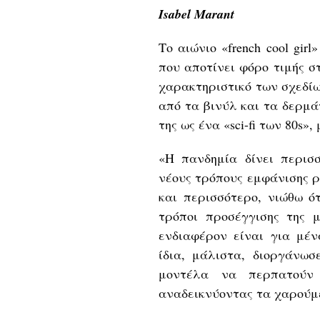
Isabel Marant
Το αιώνιο «french cool gi
που αποτίνει φόρο τιμής σ
χαρακτηριστικό των σχεδίω
από τα βινύλ και τα δερμά
της ως ένα «sci-fi των 80s»
«Η πανδημία δίνει περισ
νέους τρόπους εμφάνισης 
και περισσότερο, νιώθω ό
τρόποι προσέγγισης της μ
ενδιαφέρον είναι για μέ
ίδια, μάλιστα, διοργάνωσ
μοντέλα να περπατούν 
αναδεικνύοντας τα χαρούμ