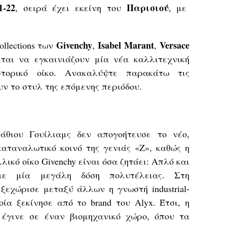
1-22
Παρισιού
, σειρά έχει εκείνη του
, με
Givenchy
Isabel Marant
Versace
ollections των
,
,
ται να εγκαινιάζουν μία νέα καλλιτεχνική
στορικό οίκο. Ανακαλύψτε παρακάτω τις
υν το στυλ της επόμενης περιόδου.
θιου Γουίλιαμς δεν απογοήτευσε το νέο,
καταναλωτικό κοινό της γενιάς «Z», καθώς η
λικό οίκο Givenchy είναι όσα ζητάει: Απλό και
με μία μεγάλη δόση πολυτέλειας. Στη
υ ξεχώρισε μεταξύ άλλων η γνωστή industrial-
ποία ξεκίνησε από το brand του Alyx. Έτσι, η
 έγινε σε έναν βιομηχανικό χώρο, όπου τα