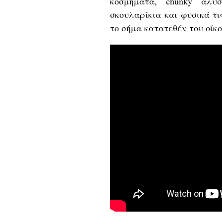
κοσμήματα, chunky αλυ
σκουλαρίκια και φυσικά τι
το σήμα κατατεθέν του οίκου