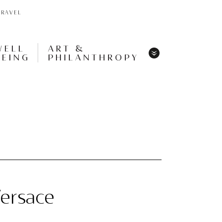
TRAVEL
WELL
ART &
BEING
PHILANTHROPY
Menu
Share
Tweet
Pin
It
Menu
Versace