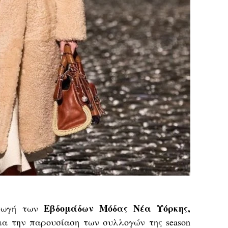
Εβδομάδων Μόδας Νέα Υόρκης,
αγωγή των
για την παρουσίαση των συλλογών της season