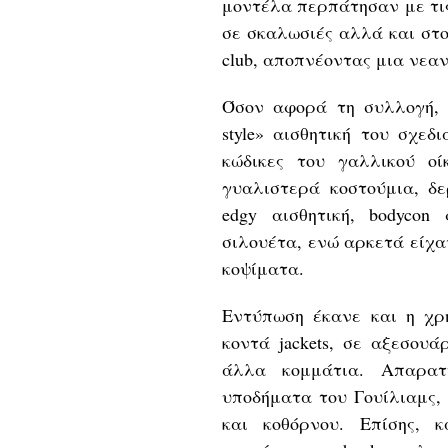
μοντέλα περπάτησαν με τις
σε σκαλωσιές αλλά και στο
club, αποπνέοντας μια νεα
Όσον αφορά τη συλλογή, 
style» αισθητική του σχεδ
κώδικες του γαλλικού οίκ
γυαλιστερά κοστούμια, δ
edgy αισθητική, bodyco
σιλουέτα, ενώ αρκετά είχα
κοψίματα.
Εντύπωση έκανε και η χρ
κοντά jackets, σε αξεσου
άλλα κομμάτια. Απαρατ
υποδήματα του Γουίλιαμς,
και κοθόρνου. Επίσης, 