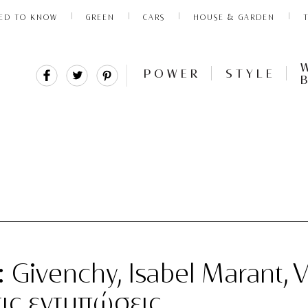
ED TO KNOW
GREEN
CARS
HOUSE & GARDEN
Share
Tweet
Pin
POWER
STYLE
It
 Givenchy, Isabel Marant, 
τις εντυπώσεις