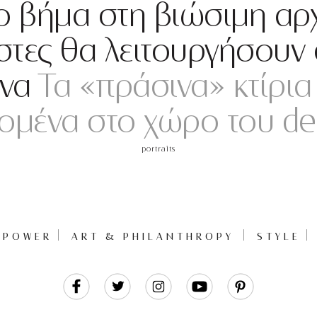
 βήμα στη βιώσιμη αρχ
τες θα λειτουργήσουν 
ίνα
Τα «πράσινα» κτίρια
ομένα στο χώρο του de
portraits
POWER
ART & PHILANTHROPY
STYLE
Like
Follow
Follow
Follow
Follow
Us
Us
Us
Us
Us