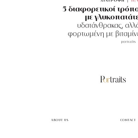
ΔΙΑΤΡΟΦΗ
11
5 διαφορετικοί τρόπο
με γλυκοπατάτ
υδατάνθρακας, αλλά
φορτωμένη με βιταμίνες
portraits
ABOUT US
CONTACT