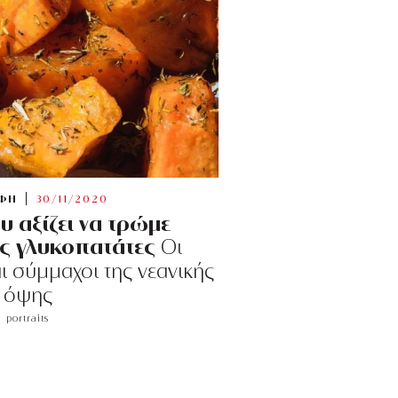
ΦΗ
30/11/2020
υ αξίζει να τρώμε
ς γλυκοπατάτες
Οι
ι σύμμαχοι της νεανικής
όψης
portraits