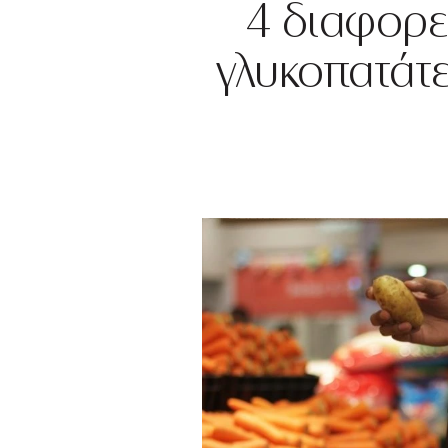
4 διαφορετ
γλυκοπατάτ