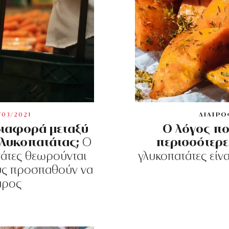
/03/2021
ΔΙΑΤΡΟ
 διαφορά μεταξύ
Ο λόγος πο
γλυκοπατάτας;
περισσότερε
Ο
τάτες θεωρούνται
γλυκοπατάτες είνα
ους προσπαθούν να
άρος