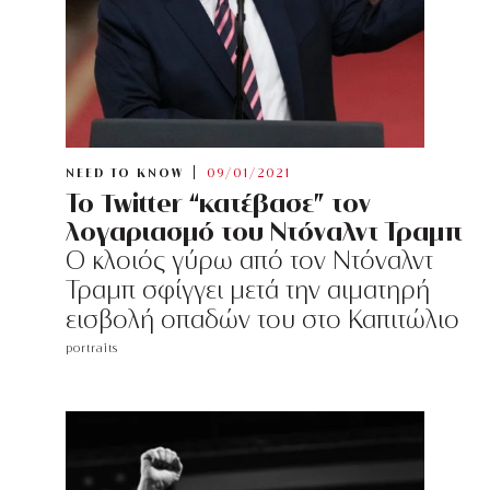
NEED TO KNOW
09/01/2021
Το Twitter “κατέβασε” τον
λογαριασμό του Ντόναλντ Τραμπ
Ο κλοιός γύρω από τον Ντόναλντ
Τραμπ σφίγγει μετά την αιματηρή
εισβολή οπαδών του στο Καπιτώλιο
portraits