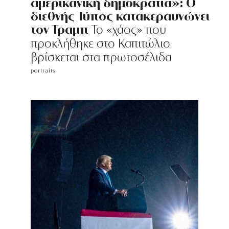
αμερικανική δημοκρατία»: Ο
διεθνής Τύπος κατακεραυνώνει
τον Τραμπ
Το «χάος» που
προκλήθηκε στο Καπιτώλιο
βρίσκεται στα πρωτοσέλιδα
portraits