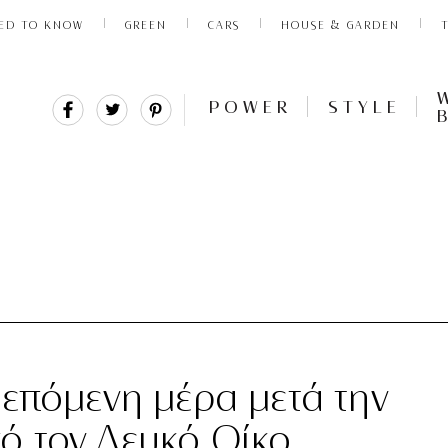
ED TO KNOW
GREEN
CARS
HOUSE & GARDEN
Share
Tweet
Pin
POWER
STYLE
It
 επόμενη μέρα μετά την
ό τον Λευκό Οίκο