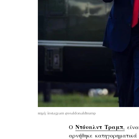
πηγή: instagram @realdonaldtrump
Ντόναλντ Τραμπ
Ο
,
είναι
αρνήθηκε κατηγορηματικά