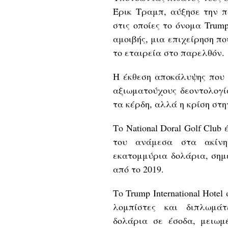
Έρικ Τραμπ, αύξησε την π
στις οποίες το όνομα Trum
αμοιβής, μια επιχείρηση π
το εταιρεία στο παρελθόν.
Η έκθεση αποκάλυψης που 
αξιωματούχους δεοντολογία
τα κέρδη, αλλά η κρίση στη
Το National Doral Golf Clu
του ανάμεσα στα ακίνητ
εκατομμύρια δολάρια, σημ
από το 2019.
Το Trump International Hot
λομπίστες και διπλωμάτ
δολάρια σε έσοδα, μειω