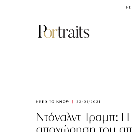
NE
NEED TO KNOW
22/01/2021
Ντόναλντ Τραμπ: Η
αποχώρηση του απ