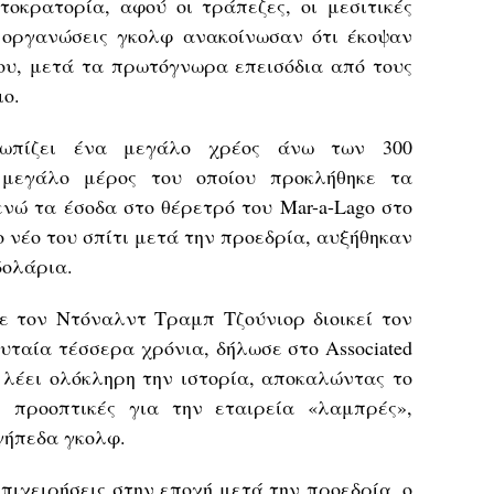
τοκρατορία, αφού οι τράπεζες, οι μεσιτικές
ι οργανώσεις γκολφ ανακοίνωσαν ότι έκοψαν
του, μετά τα πρωτόγνωρα επεισόδια από τους
ιο.
τωπίζει ένα μεγάλο χρέος άνω των 300
 μεγάλο μέρος του οποίου προκλήθηκε τα
νώ τα έσοδα στο θέρετρό του Mar-a-Lago στο
ο νέο του σπίτι μετά την προεδρία, αυξήθηκαν
δολάρια.
ε τον Ντόναλντ Τραμπ Τζούνιορ διοικεί τον
ταία τέσσερα χρόνια, δήλωσε στο Associated
ν λέει ολόκληρη την ιστορία, αποκαλώντας το
ς προοπτικές για την εταιρεία «λαμπρές»,
 γήπεδα γκολφ.
πιχειρήσεις στην εποχή μετά την προεδρία, ο