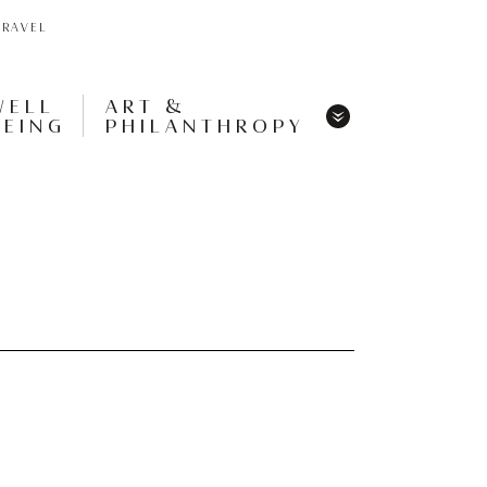
TRAVEL
WELL
ART &
BEING
PHILANTHROPY
Menu
Share
Tweet
Pin
It
Menu