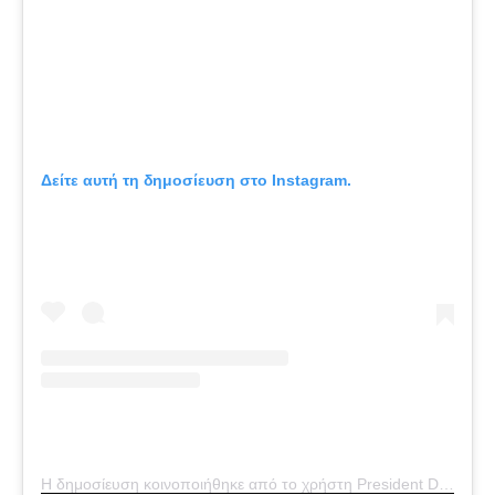
Δείτε αυτή τη δημοσίευση στο Instagram.
Η δημοσίευση κοινοποιήθηκε από το χρήστη President Donald J. Trump (@realdonaldtrump)