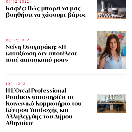
01/02/2022
Kαφές: Πώς μπορεί να μας
βοηθήσει να χάσουμε βάρος
01/02/2022
Ντένη Θεοχαράκη: «Η
καταξίωση δεν αποτέλεσε
ποτέ αυτοσκοπό μου»
10/11/2021
Η L’Οréal Professional
Products υποστηρίζει το
Κοινωνικό Κομμωτήριο του
Κέντρου Υποδοχής και
Αλληλεγγύης του Δήμου
Αθηναίων