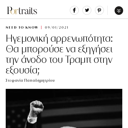
Share
Tweet
Pin
It
Menu
NEED TO KNOW
09/01/2021
Ηγεμονική αρρενωπότητα:
Θα μπορούσε να εξηγήσει
την άνοδο του Τραμπ στην
εξουσία;
Στεφανία Παπαδημητρίου