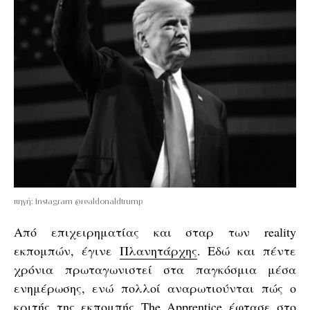
πηγή: Instagram @realdonaldtrump
Από επιχειρηματίας και σταρ των reality
εκπομπών, έγινε
Πλανητάρχης
. Εδώ και πέντε
χρόνια πρωταγωνιστεί στα παγκόσμια μέσα
ενημέρωσης, ενώ πολλοί αναρωτιούνται πώς ο
κριτής της εκπομπής The Apprentice έφτασε στο