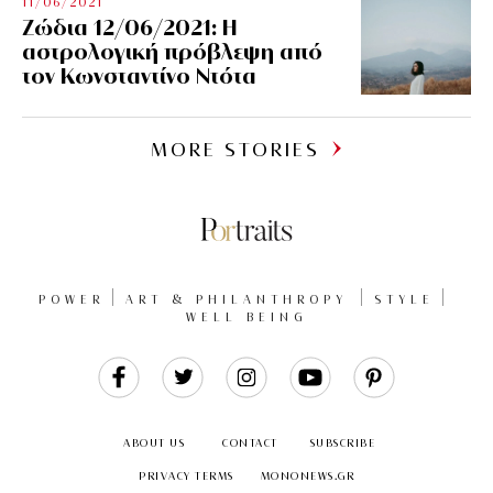
11/06/2021
Ζώδια 12/06/2021: Η
αστρολογική πρόβλεψη από
τον Κωνσταντίνο Ντότα
MORE STORIES
POWER
ART & PHILANTHROPY
STYLE
WELL BEING
Like
Follow
Follow
Follow
Follow
Us
Us
Us
Us
Us
ABOUT US
CONTACT
SUBSCRIBE
PRIVACY TERMS
MONONEWS.GR