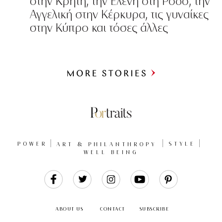
στην Κρήτη, την Ελένη στη Ρόδο, την
Αγγελική στην Κέρκυρα, τις γυναίκες
στην Κύπρο και τόσες άλλες
Περισσότερα
POWER
ART & PHILANTHROPY
STYLE
WELL BEING
Like
Follow
Follow
Follow
Follow
Us
Us
Us
Us
Us
ABOUT US
CONTACT
SUBSCRIBE