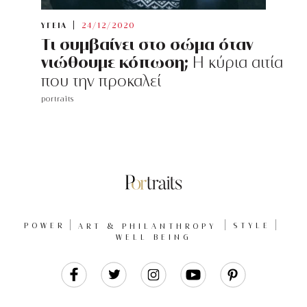
ΥΓΕΙΑ
24/12/2020
Tι συμβαίνει στο σώμα όταν
νιώθουμε κόπωση;
Η κύρια αιτία
που την προκαλεί
portraits
POWER
ART & PHILANTHROPY
STYLE
WELL BEING
Like
Follow
Follow
Follow
Follow
Us
Us
Us
Us
Us