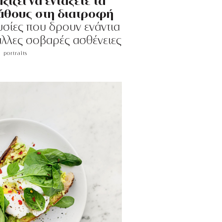
ξίζει να εντάξετε τα
άθους στη διατροφή
σίες που δρουν ενάντια
άλλες σοβαρές ασθένειες
portraits