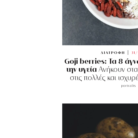
ΔΙΑΤΡΟΦΗ
31
Goji berries: Τα 8 ά
την υγεία
Aνήκουν στα
στις πολλές και ισχυρέ
portraits