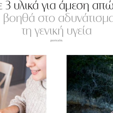
 3 υλικά για άμεση απ
 βοηθά στο αδυνάτισμα 
τη γενική υγεία
portraits