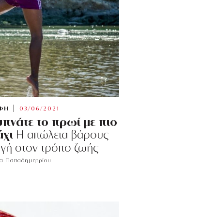
ΦΗ
03/06/2021
ξυπνάτε το πρωί με πιο
άχι
H απώλεια βάρους
αγή στον τρόπο ζωής
ία Παπαδημητρίου