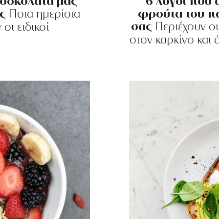
 σοκολάτα μας
6 λόγοι που α
ς
φρούτα του π
Ποια ημερίσια
σας
Περιέχουν ου
οι ειδικοί
στον καρκίνο και 