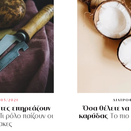
/05/2021
ΔΙΑΤΡΟ
τες επηρεάζουν
Όσα θέλετε να 
καρύδας
Τι ρόλο παίζουν οι
Tο πιο 
ακες