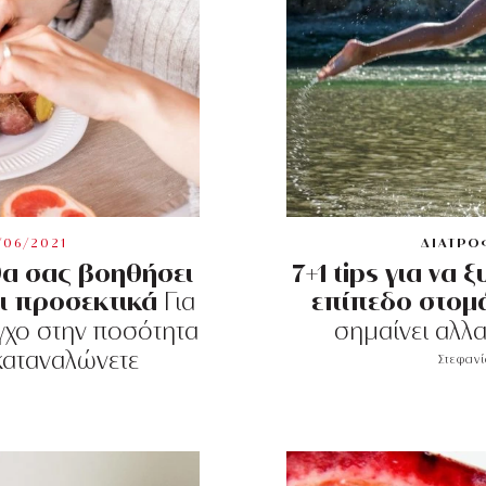
/06/2021
ΔΙΑΤΡΟ
θα σας βοηθήσει
7+1 tips για να 
ι προσεκτικά
επίπεδο στομ
Για
εγχο στην ποσότητα
σημαίνει αλλ
καταναλώνετε
Στεφαν