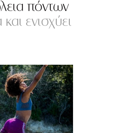
ώλεια πόντων
και ενισχύει