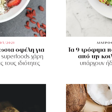
/05/2021
ΔΙΑΤΡΟ
γνωστα οφέλη για
Τα 9 τρόφιμα π
από την κοι
 superfoods χάρη
ς τους ιδιότητες
υπάρχουν ήδ