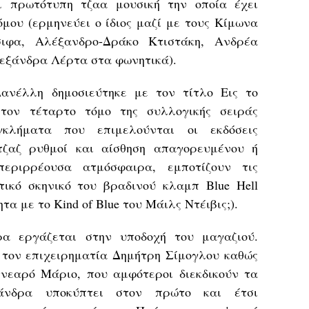
ι πρωτότυπη τζαα μουσική την οποία έχει
μου (ερμηνεύει ο ίδιος μαζί με τους Κίμωνα
ιφα, Aλέξανδρο-Δράκο Κτιστάκη, Ανδρέα
εξάνδρα Λέρτα στα φωνητικά).
ανέλλη δημοσιεύτηκε με τον τίτλο Εις το
στον τέταρτο τόμο της συλλογικής σειράς
γκλήματα που επιμελούνται οι εκδόσεις
 τζαζ ρυθμοί και αίσθηση απαγορευμένου ή
εριρρέουσα ατμόσφαιρα, εμποτίζουν τις
ικό σκηνικό του βραδινού κλαμπ Blue Hell
τα με το Kind of Blue του Μάιλς Ντέιβις;).
α εργάζεται στην υποδοχή του μαγαζιού.
τον επιχειρηματία Δημήτρη Σίμογλου καθώς
νεαρό Μάριο, που αμφότεροι διεκδικούν τα
άνδρα υποκύπτει στον πρώτο και έτσι