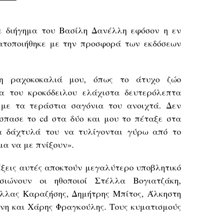
ε διήγημα του Βασίλη Δανέλλη εφόσον η εν
τοποιήθηκε με την προσφορά των εκδόσεων
τη ραχοκοκαλιά μου, όπως το άτυχο ζώο
ία του κροκόδειλου ελάχιστα δευτερόλεπτα
 με τα τεράστια σαγόνια του ανοιχτά. Δεν
πασε το cd στα δύο και μου το πέταξε στα
α δάχτυλά του να τυλίγονται γύρω από το
μα να με πνίξουν».
έξεις αυτές αποκτούν μεγαλύτερο υποβλητικό
σιώνουν οι ηθοποιοί Στέλλα Βογιατζάκη,
λλας Καραζήσης, Δημήτρης Μπίτος, Άλκηστη
η και Χάρης Φραγκούλης. Τους κυματισμούς