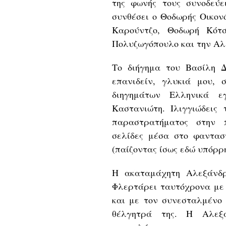
της φωνής τους συνοδεύε
συνθέσει ο Θοδωρής Οικονό
Καρούντζο, Θοδωρή Κότσ
Πολυζωγόπουλο και την Αλ
Το διήγημα του Βασίλη Δ
επανιδείν, γλυκιά μου, 
διηγημάτων Ελληνικά ε
Καστανιώτη. Ιλιγγιώδεις
παραστρατήματος στην π
σελίδες μέσα στο φανταστ
(παίζοντας ίσως εδώ υπόρρη
Η ακαταμάχητη Αλεξάνδρ
Φλερτάρει ταυτόχρονα με 
και με τον συνεσταλμένο 
θέλγητρά της. Η Αλεξ