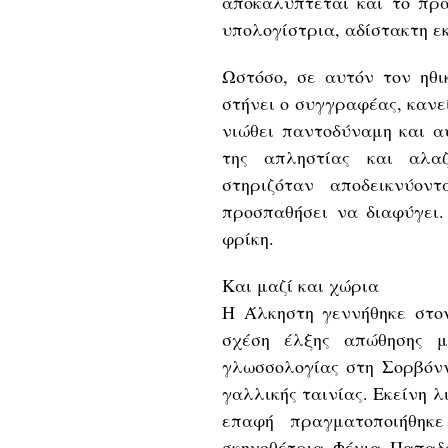
αποκαλύπτεται και το πρα
υπολογίστρια, αδίστακτη ε
Ωστόσο, σε αυτόν τον ηθ
στήνει ο συγγραφέας, κανε
νιώθει παντοδύναμη και α
της απληστίας και αλαζ
στηριζόταν αποδεικνύον
προσπαθήσει να διαφύγει.
φρίκη.
Και μαζί και χώρια
Η Άλκηστη γεννήθηκε στο
σχέση έλξης απώθησης μ
γλωσσολογίας στη Σορβόνν
γαλλικής ταινίας. Εκείνη 
επαφή πραγματοποιήθηκε
σκηνοθέτρια Φένια Παπαδό