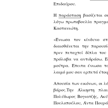
Επιδαύρου.
Η
παράσταση
βασίζεται σ
λόγω πρωτοβουλία πραγμα
Καστανιώτη.
«Ένιωσα τον κίνδυνο σ
διαισθάνεται την παρουσ
πριν πεταχτεί δίπλα του
πρόλαβα να αντιδράσω. Έσ
μούτρα. Έπειτα ένιωσα τ
λαιμό μου σαν ερπετά έτοι
Απουσία των εικόνων, οι λ
βάρος.Την Άλκηστη πλαι
Πολύδωρος Βογιατζής, Aκύ
Πουλοπούλου, Άντα Πουράν