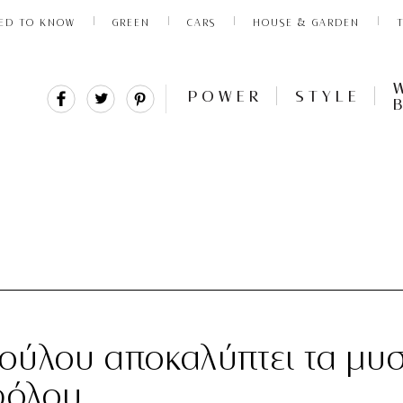
ED TO KNOW
GREEN
CARS
HOUSE & GARDEN
Share
Tweet
Pin
POWER
STYLE
It
ύλου αποκαλύπτει τα μυσ
ρόλου