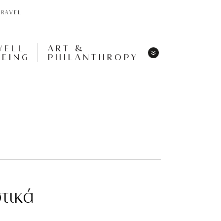
TRAVEL
WELL
ART &
BEING
PHILANTHROPY
Menu
Share
Tweet
Pin
It
Menu
τικά