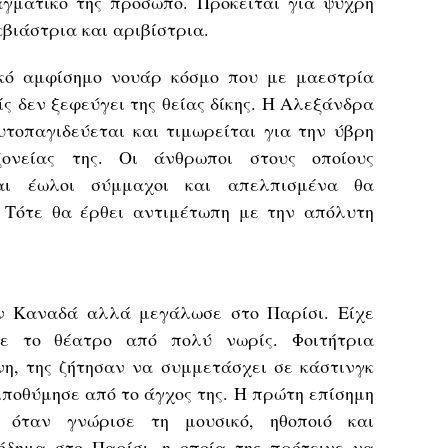
γματικό της πρόσωπο. Πρόκειται για ψυχρή
κβιάστρια και αριβίστρια.
ικό αμφίσημο νουάρ κόσμο που με μαεστρία
ίς δεν ξεφεύγει της θείας δίκης. Η Αλεξάνδρα
υτοπαγιδεύεται και τιμωρείται για την ύβρη
ονείας της. Οι άνθρωποι στους οποίους
ται έωλοι σύμμαχοι και απελπισμένα θα
 Τότε θα έρθει αντιμέτωπη με την απόλυτη
ν Καναδά αλλά μεγάλωσε στο Παρίσι. Είχε
ε το θέατρο από πολύ νωρίς. Φοιτήτρια
η, της ζήτησαν να συμμετάσχει σε κάστινγκ
λιποθύμησε από το άγχος της. Η πρώτη επίσημη
 όταν γνώρισε τη μουσικό, ηθοποιό και
δημα στο Παρίσι, η οποία της πρότεινε να