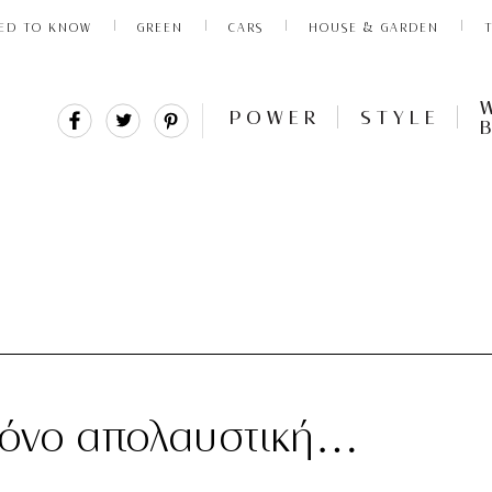
ED TO KNOW
GREEN
CARS
HOUSE & GARDEN
Share
Tweet
Pin
POWER
STYLE
It
 μόνο απολαυστική…