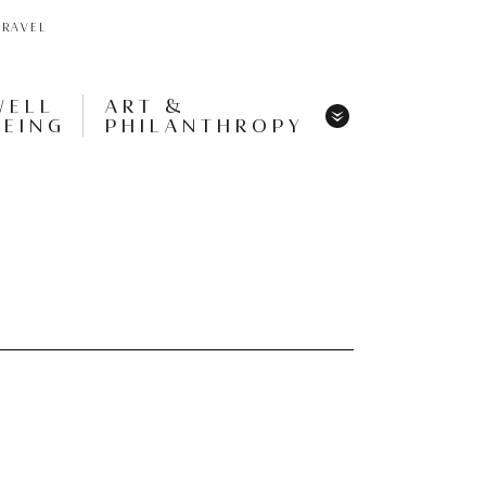
TRAVEL
WELL
ART &
BEING
PHILANTHROPY
Menu
Share
Tweet
Pin
It
Menu