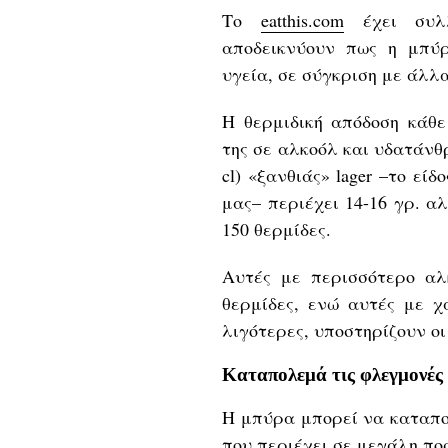
Το
eatthis.com
έχει συλλ
αποδεικνύουν πως η μπύ
υγεία, σε σύγκριση με άλλ
Η θερμιδική απόδοση κάθε
της σε αλκοόλ και υδατάνθρ
cl) «ξανθιάς» lager –το ε
μας– περιέχει 14-16 γρ. α
150 θερμίδες.
Αυτές με περισσότερο αλ
θερμίδες, ενώ αυτές με 
λιγότερες, υποστηρίζουν οι 
Καταπολεμά τις φλεγμονές
Η μπύρα μπορεί να καταπο
που περιέχει σε μεγάλη πο