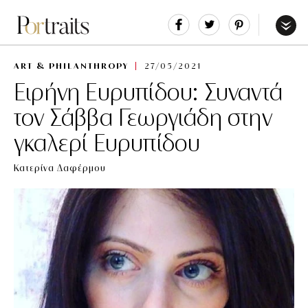
Share
Tweet
Pin
It
Menu
ART & PHILANTHROPY
27/05/2021
Ειρήνη Ευρυπίδου: Συναντά
τον Σάββα Γεωργιάδη στην
γκαλερί Ευρυπίδου
Κατερίνα Δαφέρμου