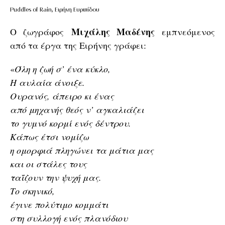
Puddles of Rain, Ειρήνη Ευριπίδου
Μιχάλης Μαδένης
Ο ζωγράφος
εμπνεόμενος
από τα έργα της Ειρήνης γράφει:
«
Όλη η ζωή σ’ ένα κύκλο,
H αυλαία άνοιξε.
Ουρανός, άπειρο κι ένας
από μηχανής θεός ν’ αγκαλιάζει
το γυμνό κορμί ενός δέντρου.
Kάπως έτσι νομίζω
η ομορφιά πληγώνει τα μάτια μας
και οι στάλες τους
ταΐζουν την ψυχή μας.
Το σκηνικό,
έγινε πολύτιμο κομμάτι
στη συλλογή ενός πλανόδιου