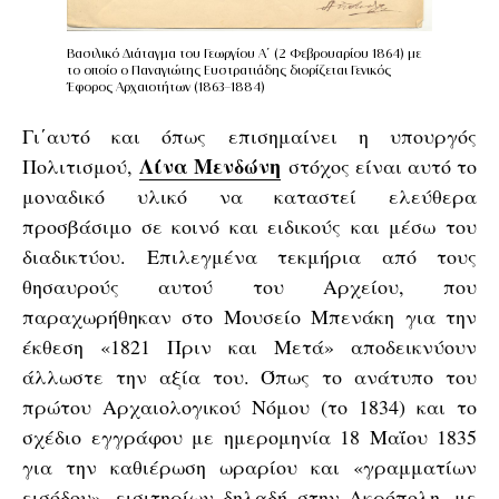
Βασιλικό Διάταγμα του Γεωργίου Α΄ (2 Φεβρουαρίου 1864) με
το οποίο ο Παναγιώτης Ευστρατιάδης διορίζεται Γενικός
Έφορος Αρχαιοτήτων (1863-1884)
Γι΄αυτό και όπως επισημαίνει η υπουργός
Λίνα Μενδώνη
Πολιτισμού,
στόχος είναι αυτό το
μοναδικό υλικό να καταστεί ελεύθερα
προσβάσιμο σε κοινό και ειδικούς και μέσω του
διαδικτύου. Επιλεγμένα τεκμήρια από τους
θησαυρούς αυτού του Αρχείου, που
παραχωρήθηκαν στο Μουσείο Μπενάκη για την
έκθεση «1821 Πριν και Μετά» αποδεικνύουν
άλλωστε την αξία του. Όπως το ανάτυπο του
πρώτου Αρχαιολογικού Νόμου (το 1834) και το
σχέδιο εγγράφου με ημερομηνία 18 Μαΐου 1835
για την καθιέρωση ωραρίου και «γραμματίων
εισόδου», εισιτηρίων δηλαδή στην Ακρόπολη, με