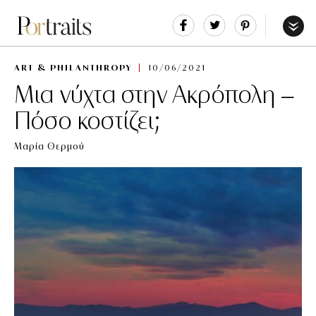
Share
Tweet
Pin
It
Menu
ART & PHILANTHROPY
10/06/2021
Μια νύχτα στην Ακρόπολη –
Πόσο κοστίζει;
Μαρία Θερμού