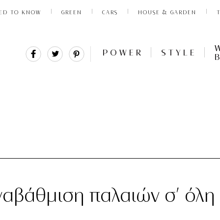
ED TO KNOW
GREEN
CARS
HOUSE & GARDEN
Share
Tweet
Pin
POWER
STYLE
It
ναβάθμιση παλαιών σ’ όλη 