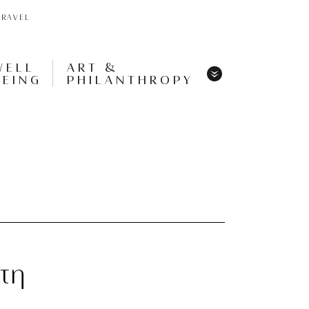
TRAVEL
WELL
ART &
BEING
PHILANTHROPY
Menu
Share
Tweet
Pin
It
Menu
τη