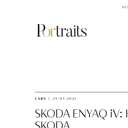
NE
CARS
29/03/2021
SKODA ENYAQ iV: H
SKODA