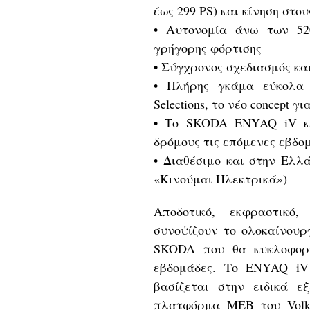
έως 299 PS) και κίνηση στο
• Αυτονομία άνω των 52
γρήγορης φόρτισης
• Σύγχρονος σχεδιασμός κα
• Πλήρης γκάμα εύκολα 
Selections, το νέο concept 
• Το SKODA ENYAQ iV κά
δρόμους τις επόμενες εβδο
• Διαθέσιμο και στην Ελλ
«Κινούμαι Ηλεκτρικά»)
Αποδοτικό, εκφραστικό
συνοψίζουν το ολοκαίνουρ
SKODA που θα κυκλοφορή
εβδομάδες. Το ENYAQ iV
βασίζεται στην ειδικά ε
πλατφόρμα MEB του Volk