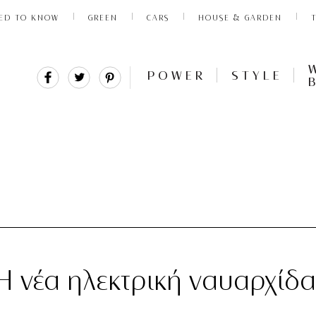
ED TO KNOW
GREEN
CARS
HOUSE & GARDEN
Share
Tweet
Pin
POWER
STYLE
It
 νέα ηλεκτρική ναυαρχίδα