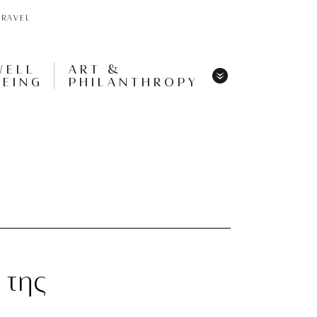
TRAVEL
WELL
ART &
BEING
PHILANTHROPY
Menu
Share
Tweet
Pin
It
Menu
 της