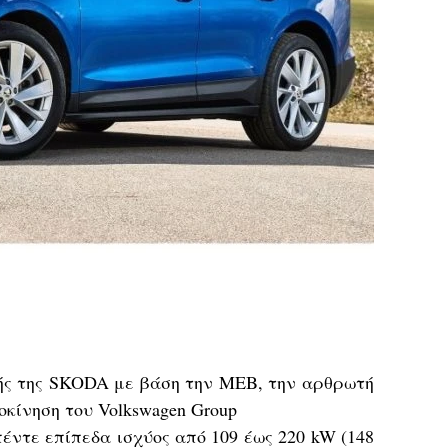
ς της SKODA με βάση την MEB, την αρθρωτή
κίνηση του Volkswagen Group
πέντε επίπεδα ισχύος από 109 έως 220 kW (148