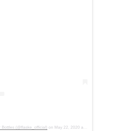
Bottles (@flaske_official)
on
May 22, 2020 at 11:01am PDT