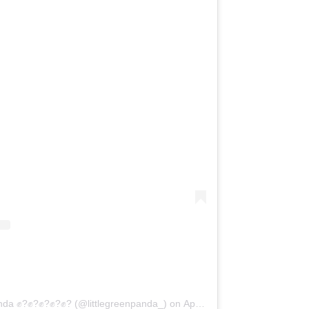
anda ✊?✊?✊?✊?✊? (@littlegreenpanda_)
on
Apr 5, 2020 at 4:55pm PDT