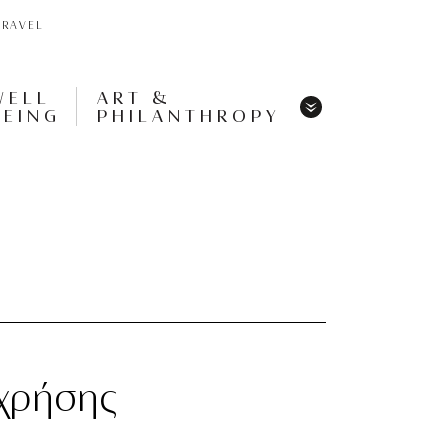
TRAVEL
WELL
ART &
BEING
PHILANTHROPY
Menu
Share
Tweet
Pin
It
Menu
 χρήσης