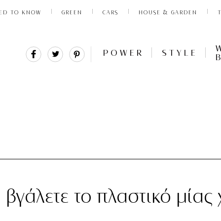
ED TO KNOW
GREEN
CARS
HOUSE & GARDEN
Share
Tweet
Pin
POWER
STYLE
It
α βγάλετε το πλαστικό μίας