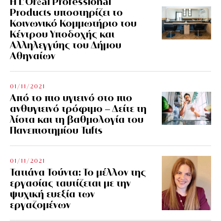
Η L’Οréal Professional
Products υποστηρίζει το
Κοινωνικό Κομμωτήριο του
Κέντρου Υποδοχής και
Αλληλεγγύης του Δήμου
Αθηναίων
01/11/2021
Από το πιο υγιεινό στο πιο
ανθυγιεινό τρόφιμο – Δείτε τη
λίστα και τη βαθμολογία του
Πανεπιστημίου Tufts
01/11/2021
Τατιάνα Τούντα: Το μέλλον της
εργασίας ταυτίζεται με την
ψυχική ευεξία των
εργαζομένων