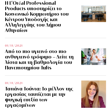
Η L’Οréal Professional
Products υποστηρίζει το
Κοινωνικό Κομμωτήριο του
Κέντρου Υποδοχής και
Αλληλεγγύης του Δήμου
Αθηναίων
01/11/2021
Από το πιο υγιεινό στο πιο
ανθυγιεινό τρόφιμο – Δείτε τη
λίστα και τη βαθμολογία του
Πανεπιστημίου Tufts
01/11/2021
Τατιάνα Τούντα: Το μέλλον της
εργασίας ταυτίζεται με την
ψυχική ευεξία των
εργαζομένων