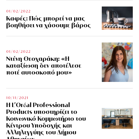
01/02/2022
Kαφές: Πώς μπορεί να μας
βοηθήσει να χάσουμε βάρος
01/02/2022
Ντένη Θεοχαράκη: «Η
καταξίωση δεν αποτέλεσε
ποτέ αυτοσκοπό μου»
10/11/2021
Η L’Οréal Professional
Products υποστηρίζει το
Κοινωνικό Κομμωτήριο του
Κέντρου Υποδοχής και
Αλληλεγγύης του Δήμου
Αθηναίων