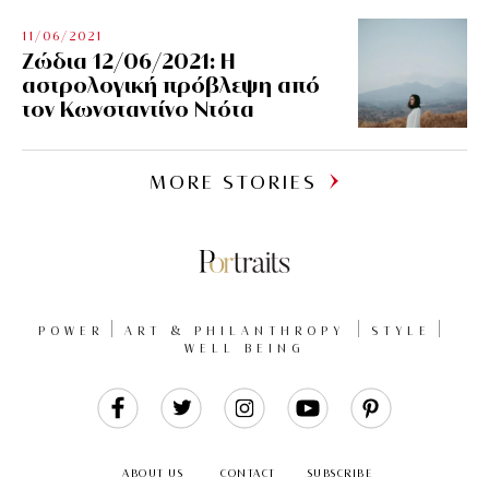
11/06/2021
Ζώδια 12/06/2021: Η
αστρολογική πρόβλεψη από
τον Κωνσταντίνο Ντότα
MORE STORIES
POWER
ART & PHILANTHROPY
STYLE
WELL BEING
Like
Follow
Follow
Follow
Follow
Us
Us
Us
Us
Us
ABOUT US
CONTACT
SUBSCRIBE