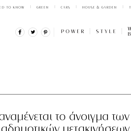
ED TO KNOW
GREEN
CARS
HOUSE & GARDEN
Share
Tweet
Pin
POWER
STYLE
It
 αναμένεται το άνοιγμα των
διαδημοτικών μετακινήσεων