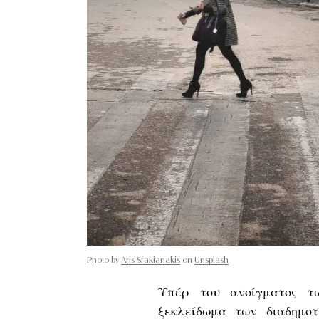
Photo by
Aris Sfakianakis
on
Unsplash
Υπέρ του ανοίγματος τ
ξεκλείδωμα των διαδημοτ