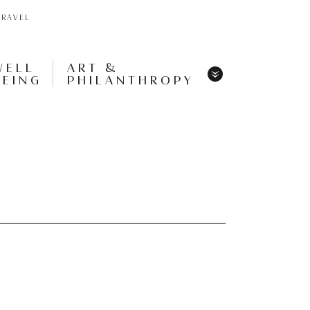
TRAVEL
WELL
ART &
BEING
PHILANTHROPY
Menu
Share
Tweet
Pin
It
Menu