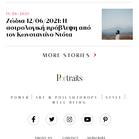
11/06/2021
Ζώδια 12/06/2021: Η
αστρολογική πρόβλεψη από
τον Κωνσταντίνο Ντότα
MORE STORIES
POWER
ART & PHILANTHROPY
STYLE
WELL BEING
Like
Follow
Follow
Follow
Follow
Us
Us
Us
Us
Us
ABOUT US
CONTACT
SUBSCRIBE