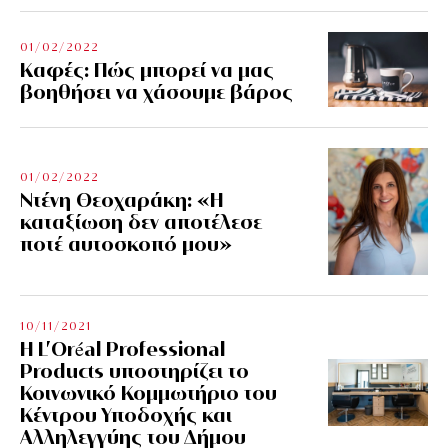
01/02/2022
Kαφές: Πώς μπορεί να μας
βοηθήσει να χάσουμε βάρος
01/02/2022
Ντένη Θεοχαράκη: «Η
καταξίωση δεν αποτέλεσε
ποτέ αυτοσκοπό μου»
10/11/2021
Η L’Οréal Professional
Products υποστηρίζει το
Κοινωνικό Κομμωτήριο του
Κέντρου Υποδοχής και
Αλληλεγγύης του Δήμου