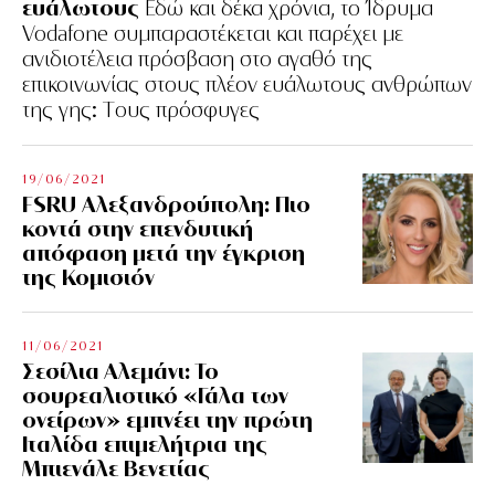
ευάλωτους
Εδώ και δέκα χρόνια, το Ίδρυμα
Vodafone συμπαραστέκεται και παρέχει με
ανιδιοτέλεια πρόσβαση στο αγαθό της
επικοινωνίας στους πλέον ευάλωτους ανθρώπων
της γης: Tους πρόσφυγες
19/06/2021
FSRU Αλεξανδρούπολη: Πιο
κοντά στην επενδυτική
απόφαση μετά την έγκριση
της Κομισιόν
11/06/2021
Σεσίλια Αλεμάνι: Το
σουρεαλιστικό «Γάλα των
ονείρων» εμπνέει την πρώτη
Ιταλίδα επιμελήτρια της
Μπιενάλε Βενετίας