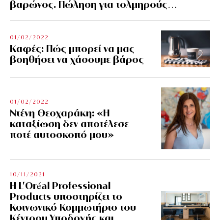
βαρώνος. Πώληση για τολμηρούς…
01/02/2022
Kαφές: Πώς μπορεί να μας
βοηθήσει να χάσουμε βάρος
01/02/2022
Ντένη Θεοχαράκη: «Η
καταξίωση δεν αποτέλεσε
ποτέ αυτοσκοπό μου»
10/11/2021
Η L’Οréal Professional
Products υποστηρίζει το
Κοινωνικό Κομμωτήριο του
Κέντρου Υποδοχής και