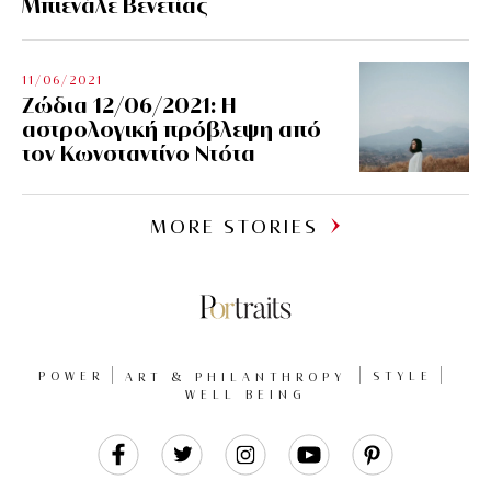
Μπιενάλε Βενετίας
11/06/2021
Ζώδια 12/06/2021: Η
αστρολογική πρόβλεψη από
τον Κωνσταντίνο Ντότα
MORE STORIES
POWER
ART & PHILANTHROPY
STYLE
WELL BEING
Like
Follow
Follow
Follow
Follow