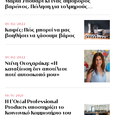
Μαρία Στιούαρτ κι ένας αιμοβόρος
βαρώνος. Πώληση για τολμηρούς…
01/02/2022
Kαφές: Πώς μπορεί να μας
βοηθήσει να χάσουμε βάρος
01/02/2022
Ντένη Θεοχαράκη: «Η
καταξίωση δεν αποτέλεσε
ποτέ αυτοσκοπό μου»
10/11/2021
Η L’Οréal Professional
Products υποστηρίζει το
Κοινωνικό Κομμωτήριο του