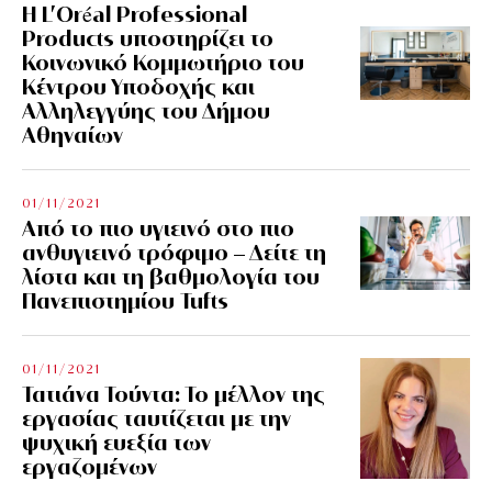
Η L’Οréal Professional
Products υποστηρίζει το
Κοινωνικό Κομμωτήριο του
Κέντρου Υποδοχής και
Αλληλεγγύης του Δήμου
Αθηναίων
01/11/2021
Από το πιο υγιεινό στο πιο
ανθυγιεινό τρόφιμο – Δείτε τη
λίστα και τη βαθμολογία του
Πανεπιστημίου Tufts
01/11/2021
Τατιάνα Τούντα: Το μέλλον της
εργασίας ταυτίζεται με την
ψυχική ευεξία των
εργαζομένων