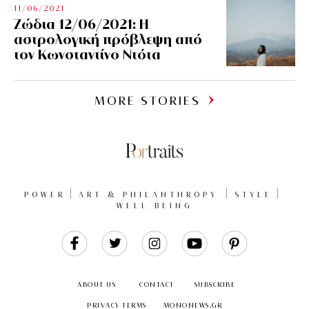
11/06/2021
Ζώδια 12/06/2021: Η
αστρολογική πρόβλεψη από
τον Κωνσταντίνο Ντότα
MORE STORIES
POWER
ART & PHILANTHROPY
STYLE
WELL BEING
Like
Follow
Follow
Follow
Follow
Us
Us
Us
Us
Us
ABOUT US
CONTACT
SUBSCRIBE
PRIVACY TERMS
MONONEWS.GR