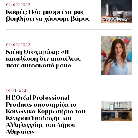
01/02/2022
Kαφές: Πώς μπορεί να μας
βοηθήσει να χάσουμε βάρος
01/02/2022
Ντένη Θεοχαράκη: «Η
καταξίωση δεν αποτέλεσε
ποτέ αυτοσκοπό μου»
10/11/2021
Η L’Οréal Professional
Products υποστηρίζει το
Κοινωνικό Κομμωτήριο του
Κέντρου Υποδοχής και
Αλληλεγγύης του Δήμου
Αθηναίων